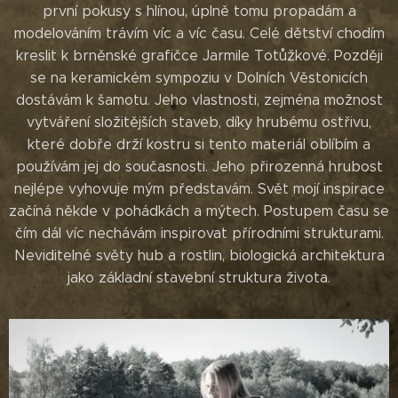
první pokusy s hlínou, úplně tomu propadám a
modelováním trávím víc a víc času. Celé dětství chodím
kreslit k brněnské grafičce Jarmile Totůžkové. Později
se na keramickém sympoziu v Dolních Věstonicích
dostávám k šamotu. Jeho vlastnosti, zejména možnost
vytváření složitějších staveb, díky hrubému ostřivu,
které dobře drží kostru si tento materiál oblíbím a
používám jej do současnosti. Jeho přirozenná hrubost
nejlépe vyhovuje mým představám. Svět mojí inspirace
začíná někde v pohádkách a mýtech. Postupem času se
čím dál víc nechávám inspirovat přírodními strukturami.
Neviditelné světy hub a rostlin, biologická architektura
jako základní stavební struktura života.